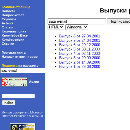
Главная страница
Выпуски р
Новости
Вопрос-ответ
Скрипты
ActiveX
Статьи
Книжная полка
Knowledge Base
Выпуск 8 от 27.04.2001
Конференции
Выпуск 7 от 24.04.2001
Ссылки
Выпуск 6 от 29.12.2000
Выпуск 5 от 30.11.2000
Гостевая книга
Выпуск 4 от 02.11.2000
Напишите мне письмо
Выпуск 3 от 29.09.2000
Выпуск 2 от 14.09.2000
Подписка
на рассылку
Выпуск 1 от 28.08.2000
Архив
Лучше смотреть с
Microsoft
Internet Explorer 4.0
и выше