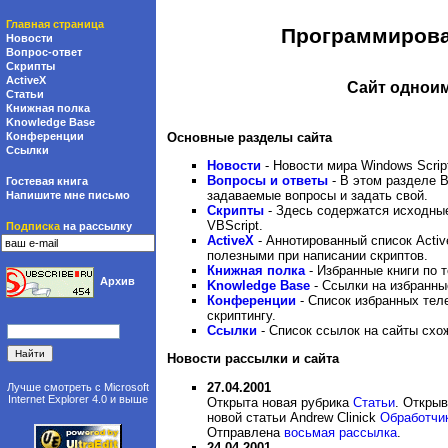
Главная страница
Программирован
Новости
Вопрос-ответ
Скрипты
ActiveX
Сайт одноим
Статьи
Книжная полка
Knowledge Base
Основные разделы сайта
Конференции
Ссылки
Новости
- Новости мира Windows Script
Вопросы и ответы
- В этом разделе В
Гостевая книга
задаваемые вопросы и задать свой.
Напишите мне письмо
Скрипты
- Здесь содержатся исходные
VBScript.
Подписка
на рассылку
ActiveX
- Аннотированный список Activ
полезными при написании скриптов.
Книжная полка
- Избранные книги по т
Архив
Knowledge Base
- Ссылки на избранные
Конференции
- Список избранных те
скриптингу.
Ссылки
- Список ссылок на сайты схо
Новости рассылки и сайта
27.04.2001
Лучше смотреть с
Microsoft
Internet Explorer 4.0
и выше
Открыта новая рубрика
Статьи
. Откры
новой статьи Andrew Clinick
Обработчик
Отправлена
восьмая рассылка
.
24.04.2001