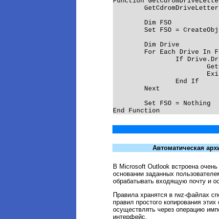
Function GetCdromDriveLetter
	GetCdromDriveLetter = ""

	Dim FSO

	Set FSO = CreateObject("Scripting.FileSystemObject")

	Dim Drive

	For Each Drive In FSO.Drives

		If Drive.DriveType = 4 Then

			GetCdromDriveLetter = Drive.DriveLetter

			Exit For

		End If

	Next

	Set FSO = Nothing

End Function
Автоматическая архи
В Microsoft Outlook встроена очень
основании заданных пользователем
обрабатывать входящую почту и о
Правила хранятся в rwz-файлах сп
правил простого копирования этих
осуществлять через операцию импо
интерфейс.