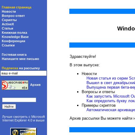
Главная страница
Новости
Вопрос-ответ
Скрипты
ActiveX
Windo
Статьи
Книжная полка
Knowledge Base
Конференции
Ссылки
Гостевая книга
Здравствуйте!
Напишите мне письмо
В этом выпуске:
Подписка
на рассылку
Новости
Новая статья из серии Scri
Вышел в свет декабрьски
Архив
Выпущена первая бета-вер
Вопросы и ответы
Как запустить Microsoft O
Как определить букву ло
Примеры скриптов
Автоматическая архивация
Лучше смотреть с
Microsoft
Архив рассылки Вы можете найти 
Internet Explorer 4.0
и выше