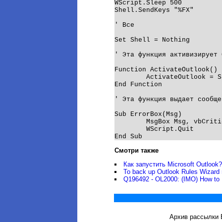
WScript.Sleep 500

Shell.SendKeys "%FX"

' Все

Set Shell = Nothing

' Эта функция активизирует 
Function ActivateOutlook()

	ActivateOutlook = Shell.AppActivate(" - Microsoft Outlook")

End Function

' Эта функция выдает сообще
Sub ErrorBox(Msg)

	MsgBox Msg, vbCritical, AppName

	WScript.Quit

Смотри также
Как запустить Microsoft Outlook
To back up Outlook Rules Wizard r
Q196492 - OL2000: (IMO) How to 
Архив рассылки 