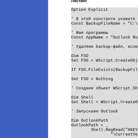
Листинг
Option Explicit

' В этой константе укажите 
Const BackupFileName = "C:\
' Имя программы

Const AppName = "Outlook Ru
' Удаляем backup-файл, если
Dim FSO

Set FSO = WScript.CreateObj
If FSO.FileExists(BackupFil
Set FSO = Nothing

' Создаем объект WScript.She
Dim Shell

Set Shell = WScript.CreateO
' Запускаем Outlook

Dim OutlookPath

OutlookPath = _

	Shell.RegRead("HKEY_LOCAL_MACHINE\SOFTWARE\Microsoft\Windows" & _

		"\CurrentVersion\App Paths\OUTLOOK.EXE\")
