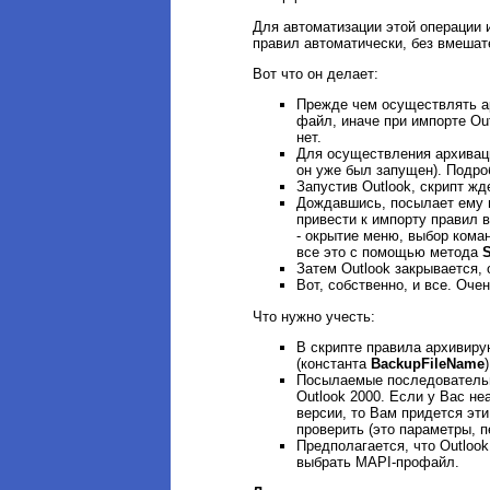
Для автоматизации этой операции 
правил автоматически, без вмешат
Вот что он делает:
Прежде чем осуществлять а
файл, иначе при импорте Out
нет.
Для осуществления архивации
он уже был запущен). Подр
Запустив Outlook, скрипт жд
Дождавшись, посылает ему 
привести к импорту правил 
- окрытие меню, выбор кома
все это с помощью метода
Затем Outlook закрывается,
Вот, собственно, и все. Очен
Что нужно учесть:
В скрипте правила архивирую
(константа
BackupFileName
Посылаемые последовательно
Outlook 2000. Если у Вас не
версии, то Вам придется эт
проверить (это параметры,
Предполагается, что Outloo
выбрать MAPI-профайл.