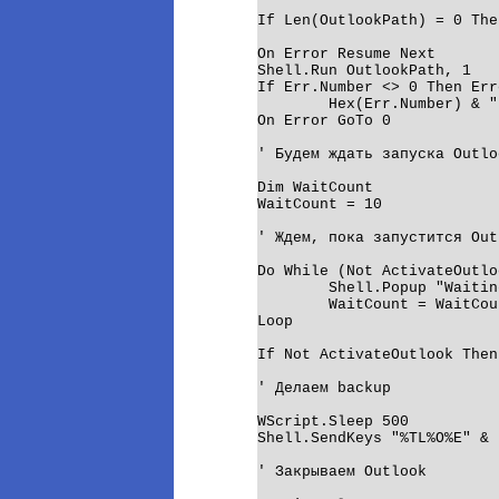
If Len(OutlookPath) = 0 The
On Error Resume Next

Shell.Run OutlookPath, 1

If Err.Number <> 0 Then Err
	Hex(Err.Number) & " (hex)."

On Error GoTo 0

' Будем ждать запуска Outlo
Dim WaitCount

WaitCount = 10

' Ждем, пока запустится Outl
Do While (Not ActivateOutlo
	Shell.Popup "Waiting for Outlook...", 1, AppName, vbInformation

	WaitCount = WaitCount - 1

Loop

If Not ActivateOutlook Then
' Делаем backup

WScript.Sleep 500

Shell.SendKeys "%TL%O%E" & 
' Закрываем Outlook
