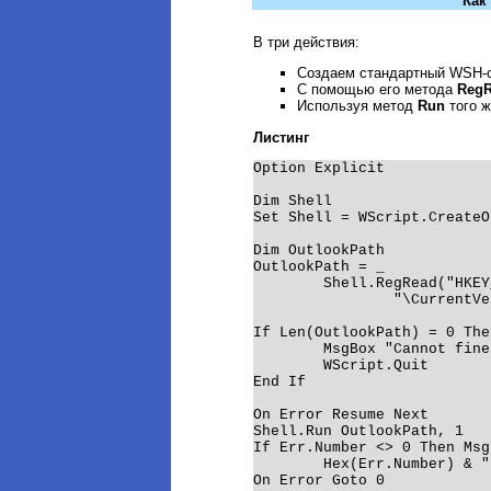
Как
В три действия:
Создаем стандартный WSH-
С помощью его метода
Reg
Используя метод
Run
того ж
Листинг
Option Explicit

Dim Shell

Set Shell = WScript.CreateO
Dim OutlookPath

OutlookPath = _

	Shell.RegRead("HKEY_LOCAL_MACHINE\SOFTWARE\Microsoft\Windows" & _

		"\CurrentVersion\App Paths\OUTLOOK.EXE\")

If Len(OutlookPath) = 0 Then
	MsgBox "Cannot fine Outlook.", vbCritical

	WScript.Quit

End If

On Error Resume Next

Shell.Run OutlookPath, 1

If Err.Number <> 0 Then Msg
	Hex(Err.Number) & " (hex).", vbCritical

On Error Goto 0
