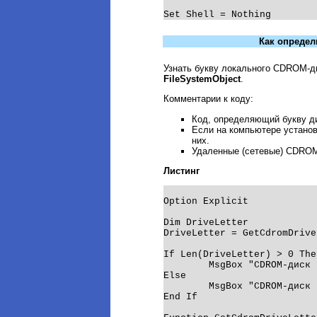
Как определ
Узнать букву локального CDROM-д
FileSystemObject
.
Комментарии к коду:
Код, определяющий букву д
Если на компьютере устано
них.
Удаленные (сетевые) CDROM
Листинг
Option Explicit

Dim DriveLetter

DriveLetter = GetCdromDrive
If Len(DriveLetter) > 0 Then
	MsgBox "CDROM-диск находится на букве '" & DriveLetter & "'."

Else

	MsgBox "CDROM-диск не обнаружен."

End If
