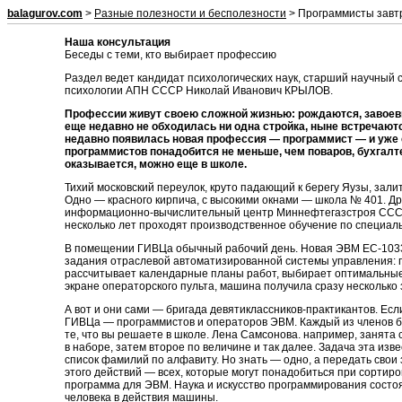
balagurov.com
>
Разные полезности и бесполезности
> Программисты завт
Наша консультация
Беседы с теми, кто выбирает профессию
Раздел ведет кандидат психологических наук, старший научный 
психологии АПН СССР Николай Иванович КРЫЛОВ.
Профессии живут своею сложной жизнью: рождаются, завоевыв
еще недавно не обходилась ни одна стройка, ныне встречаютс
недавно появилась новая профессия — программист — и уже
программистов понадобится не меньше, чем поваров, бухгалте
оказывается, можно еще в школе.
Тихий московский переулок, круто падающий к берегу Яузы, зали
Одно — красного кирпича, с высокими окнами — школа № 401. Д
информационно-вычислительный центр Миннефтегазстроя СССР.
несколько лет проходят производственное обучение по специал
В помещении ГИВЦа обычный рабочий день. Новая ЭВМ ЕС-1033
задания отраслевой автоматизированной системы управления: г
рассчитывает календарные планы работ, выбирает оптимальные 
экране операторского пульта, машина получила сразу несколько 
А вот и они сами — бригада девятиклассников-практикантов. Ес
ГИВЦа — программистов и операторов ЭВМ. Каждый из членов бр
те, что вы решаете в школе. Лена Самсонова. например, занят
в наборе, затем второе по величине и так далее. Задача эта из
список фамилий по алфавиту. Но знать — одно, а передать свои
этого действий — всех, которые могут понадобиться при сортиро
программа для ЭВМ. Наука и искусство программирования состоя
человека в действия машины.