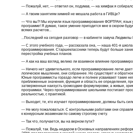
— Пожалуй, нет, — ответил он, подумав, — на химфак я собиралс
— А твоим занятиям химией не мешала работа в ГИВЦе?
— Что вы?! Мы изучили язык программирования ФОРТРАН, язык 
программе! Я думаю, такое умение пригодится мне в скором буд
всяких расчетов...
...Последний на сегодня разговор — в кабинете завуча Людмилы
— С этого учебного года, — рассказала она, — наша 401-я школ
программирования. Старшеклассники теперь будут больше заним
перестройка учебных планов.
— А как на ваш взгляд, велико ли взаимное влияние программир
— Ничего нет удивительного, если программирование легче даетс
логическое мышление, они собраннее. Но существует и обратно
Юные программисты гораздо легче и полнее усваивают такие неп
приближенные значения, функция и область ее определения, пр
затверженные наизусть громоздкие формулировки, а живые, зрим
программах. Через программирование школьники постигают прост
реальностью, с практикой.
— Выходит, те, кто изучает программирование, должны быть сил
— Не могу пожаловаться. С контрольными работами они справляю
к конкурсным экзаменам по самому строгому счету.
— Так что, получается, вы на верном пути?
— Пожалуй, так. Ведь недаром в Основных направлениях рефо