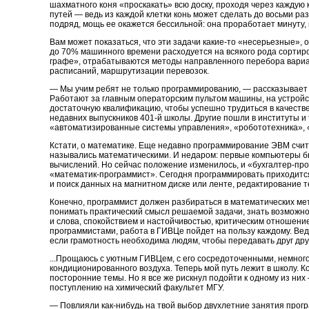
шахматного коня «проскакать» всю доску, проходя через каждую
путей — ведь из каждой клетки конь может сделать до восьми р
подряд, мощь ее окажется бессильной: она проработает минуту, п
Вам может показаться, что эти задачи какие-то «несерьезные»,
до 70% машинного времени расходуется на всякого рода сортир
графе», отрабатываются методы направленного перебора вариа
расписаний, маршрутизации перевозок.
— Мы учим ребят не только программированию, — рассказывает
Работают за главным операторским пультом машины, на устройс
достаточную квалификацию, чтобы успешно трудиться в качеств
недавних выпускников 401-й школы. Другие пошли в институты 
«автоматизированные системы управления», «робототехника», «
Кстати, о математике. Еще недавно программирование ЭВМ счи
назывались математическими. И недаром: первые компьютеры б
вычислений. Но сейчас положение изменилось, и «бухгалтер-про
«математик-программист». Сегодня программировать приходится
и поиск данных на магнитном диске или ленте, редактирование т
Конечно, программист должен разбираться в математических мет
понимать практический смысл решаемой задачи, знать возможн
и слова, спокойствием и настойчивостью, критическим отношени
программистами, работа в ГИВЦе пойдет на пользу каждому. Вед
если грамотность необходима людям, чтобы передавать друг дру
...Прощаюсь с уютным ГИВЦем, с его сосредоточенными, немног
кондиционированного воздуха. Теперь мой путь лежит в школу. Ко
посторонние темы. Но я все же рискнул подойти к одному из них
поступлению на химический факультет МГУ.
— Повлияли как-нибудь на твой выбор двухлетние занятия прог