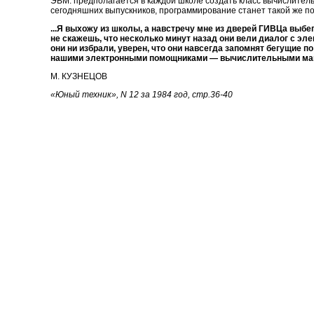
ЭВМ: предполагается в каждой школе создать класс вычислитель
сегодняшних выпускников, программирование станет такой же по
...Я выхожу из школы, а навстречу мне из дверей ГИВЦа выб
не скажешь, что несколько минут назад они вели диалог с эл
они ни избрали, уверен, что они навсегда запомнят бегущие п
нашими электронными помощниками — вычислительными ма
М. КУЗНЕЦОВ
«Юный техник», N 12 за 1984 год, стр.36-40