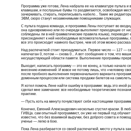
Программа уже готова; Лена набрала ее на клавиатуре пульта и
клавишам, и послушные буквы то раздвигаются, освобождая место 
зачеркивать, стирать, переписывать набело... Такие же редакто
ЭВМ, скоро станут незаменимыми помощниками служащих.
С пульта подана команда, и программа Лены поступает во входну
она одновременно или по очереди выполняет приходящие от них
соблюдены ли в ней грамматические правила языка), переводит
присоединяет к ней необходимые вспомогательные программы, пе
все это происходит намного быстрее, чем об этом можно рассказ
Над распечаткой стоит призадуматься. Первое число — 127 — са
напечатан 0, потом — снова 0... А вот сообщение о том, что м
несуществующей области памяти. Выполнение программы прерва
Выходит, написать программу — это не конец, а только начало с
внесению изменений. И вовсе не потому лишь, что «человеку св
после пробного выполнения первоначального варианта программ
доменным процессом или система продажи билетов на самолеты
Я хотел помочь Лене найти ошибку в программе: ведь это иной 
сделал мне замечание: все необходимые теоретические познани
практике.
— Пусть хоть на минуту почувствуют себя настоящими программи
Конечно, Евгений Александрович несколько сгустил краски. В л
ГИВЦа. сам опытный программист, он уже не первый год обучает 
известно, что без взаимной выручки, без доброго совета и помо
ученье — легко в бою.
Пока Лена разбирается со своей распечаткой, место у пульта з