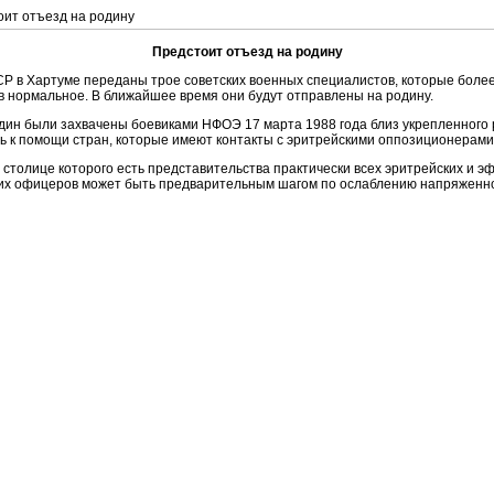
оит отъезд на родину
Предстоит отъезд на родину
Р в Хартуме переданы трое советских военных специалистов, которые более
 нормальное. В ближайшее время они будут отправлены на родину.
дин были захвачены боевиками НФОЭ 17 марта 1988 года близ укрепленного 
ь к помощи стран, которые имеют контакты с эритрейскими оппозиционерами
столице которого есть представительства практически всех эритрейских и 
ских офицеров может быть предварительным шагом по ослаблению напряжен