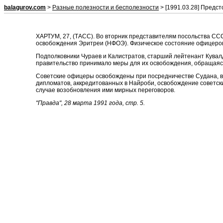
balagurov.com
>
Разные полезности и бесполезности
> [1991.03.28] Предст
ХАРТУМ, 27, (ТАСС). Во вторник представителям посольства ССС
освобождения Эритреи (НФОЭ). Физическое состояние офицеров
Подполковники Чураев и Калистратов, старший лейтенант Кувал
правительство принимало меры для их освобождения, обращаяс
Советские офицеры освобождены при посредничестве Судана, в 
дипломатов, аккредитованных в Найроби, освобождение совет
случае возобновления ими мирных переговоров.
"Правда", 28 марта 1991 года, стр. 5.