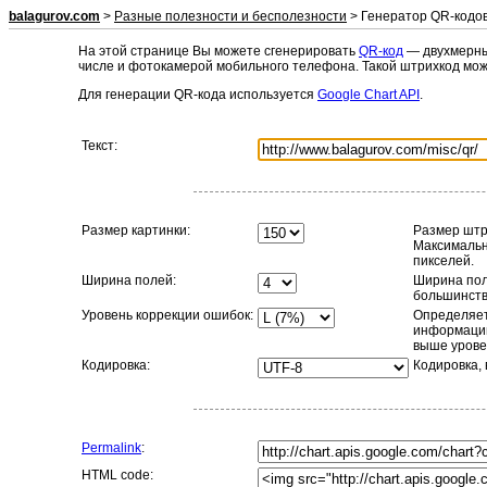
balagurov.com
>
Разные полезности и бесполезности
> Генератор QR-кодо
На этой странице Вы можете сгенерировать
QR-код
— двухмерны
числе и фотокамерой мобильного телефона. Такой штрихкод може
Для генерации QR-кода используется
Google Chart API
.
Текст:
Размер картинки:
Размер штри
Максимальн
пикселей.
Ширина полей:
Ширина пол
большинств
Уровень коррекции ошибок:
Определяет
информации
выше урове
Кодировка:
Кодировка, 
Permalink
:
HTML code: