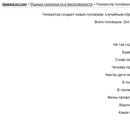
balagurov.com
>
Разные полезности и бесполезности
> Генератор поговоро
Генератор создает новые поговорки, случайным обр
Всего поговорок: 164
Не так ст
Буде
Слово не
Человек пр
Чем бы дитя не
В те
В тихом
Жизнь прожит
Ворон 
Каков п